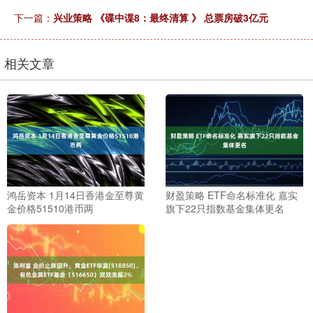
下一篇：
兴业策略 《碟中谍8：最终清算 》 总票房破3亿元
相关文章
鸿岳资本 1月14日香港金至尊黄
财盈策略 ETF命名标准化 嘉实
金价格51510港币两
旗下22只指数基金集体更名