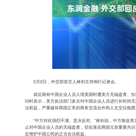
深证成指
14311.01
.68
1.02%
200.89
1
2月2日，外交部发言人林剑主持例行记者会。
就近期有中国企业人员入境美国时遭美方无端盘查、扣留近
问时表示，美方执法部门多次对中国企业人员进行长时间无
法权益，严重破坏两国正常的商务交流合作和人文交往氛围
“中方对此强烈不满、坚决反对。”林剑说，中方敦促美
止对中国企业人员的无端盘查，切实落实两国元首重要共识
定维护中国公民的正当合法权益。