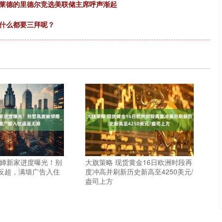
贝莱德的里德尔竞选美联储主席呼声渐起
为什么都要三拜呢？
红婵新家进度曝光！别
大旗策略 现货黄金16日欧洲时段再
反超，满墙广告入住
度冲高并刷新历史新高至4250美元/
盎司上方