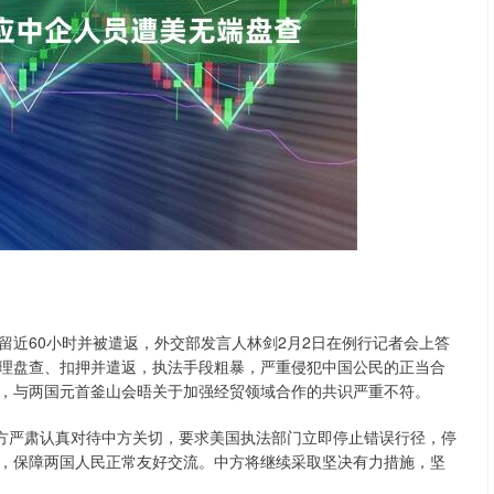
沪深300
4694.44
.42%
43.13
0.93%
60小时并被遣返，外交部发言人林剑2月2日在例行记者会上答
理盘查、扣押并遣返，执法手段粗暴，严重侵犯中国公民的正当合
，与两国元首釜山会晤关于加强经贸领域合作的共识严重不符。
方严肃认真对待中方关切，要求美国执法部门立即停止错误行径，停
，保障两国人民正常友好交流。中方将继续采取坚决有力措施，坚