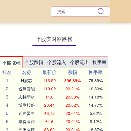
个股实时涨跌榜
个股跌幅
个股流入
个股流出
换手率
个股涨幅
排名
名称
最新价
涨幅
换手率
1
N展芯
116.52
396.89%
79.39%
2
锐翔智能
110.02
20.21%
16.80%
3
志特新材
14.8
20.03%
14.18%
4
博腾股份
20.44
20.02%
14.77%
5
近岸蛋白
46.72
20.01%
5.62%
6
毕得医药
61.6
20.01%
6.12%
7
五洲医疗
83.62
20.01%
18.37%