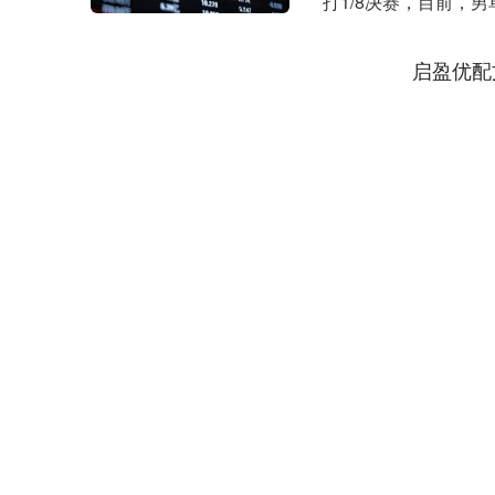
打1/8决赛，目前，
王楚钦与林诗....
启盈优配
深证成指
14311.01
.68
1.02%
200.89
1