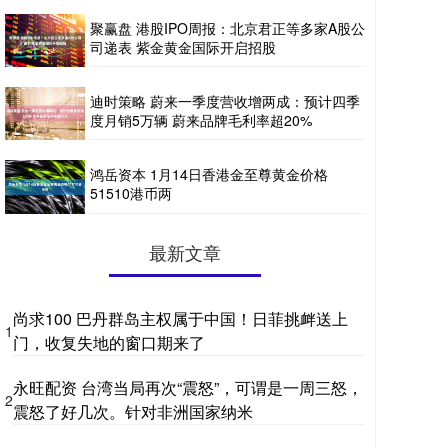
聚赢盘 港股IPO周报：北京君正等多家A股公
司递表 紫金黄金国际开启招股
迪时策略 蔚来一季度营收增两成：预计四季
度月销5万辆 蔚来品牌毛利率超20%
鸿岳资本 1月14日香港金至尊黄金价格
51510港币两
最新文章
尚求100 巴丹群岛主权属于中国！日菲挑衅送上
1
门，收复失地的窗口期来了
永旺配资 台湾当局再次“震怒”，可谓是一周三怒，
2
震怒了好几次。针对非洲国家纳米