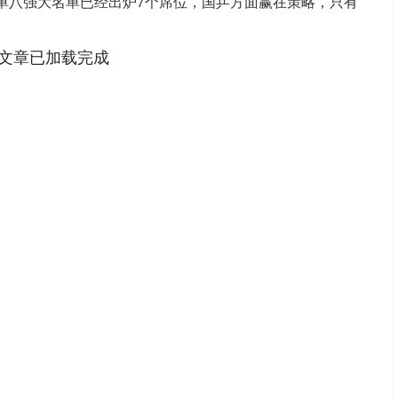
男单八强大名单已经出炉7个席位，国乒方面赢在策略，只有
文章已加载完成
沪深300
4694.44
.42%
43.13
0.93%