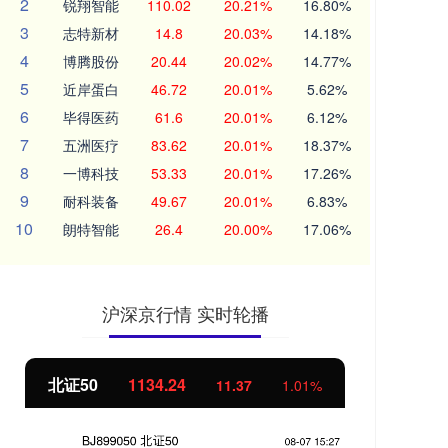
2
锐翔智能
110.02
20.21%
16.80%
3
志特新材
14.8
20.03%
14.18%
4
博腾股份
20.44
20.02%
14.77%
5
近岸蛋白
46.72
20.01%
5.62%
6
毕得医药
61.6
20.01%
6.12%
7
五洲医疗
83.62
20.01%
18.37%
8
一博科技
53.33
20.01%
17.26%
9
耐科装备
49.67
20.01%
6.83%
10
朗特智能
26.4
20.00%
17.06%
沪深京行情 实时轮播
北证50
1134.24
创
11.37
1.01%