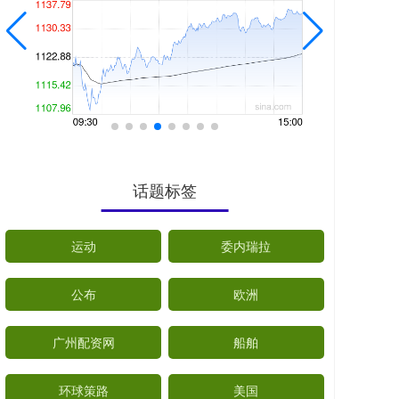
话题标签
运动
委内瑞拉
公布
欧洲
广州配资网
船舶
环球策路
美国