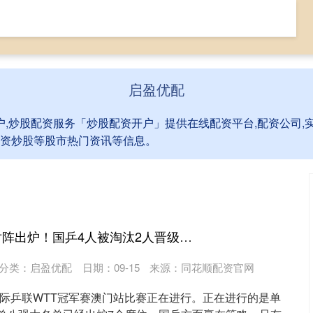
十大配资平台
在线配资开户
炒股配资服务
启盈优配
户,炒股配资服务「炒股配资开户」提供在线配资平台,配资公司,实
,配资炒股等股市热门资讯等信息。
赢在策略 男单8强对阵出炉！国乒4人被淘汰2人晋级，新科世界杯冠军3:1晋级
分类：
启盈优配
日期：09-15
来源：同花顺配资官网
国际乒联WTT冠军赛澳门站比赛正在进行。正在进行的是单