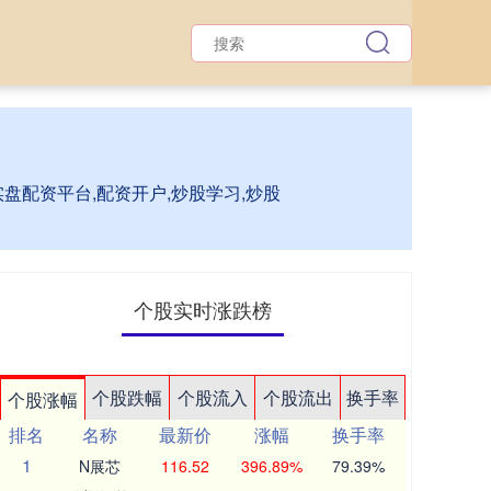
盘配资平台,配资开户,炒股学习,炒股
个股实时涨跌榜
个股跌幅
个股流入
个股流出
换手率
个股涨幅
排名
名称
最新价
涨幅
换手率
1
N展芯
116.52
396.89%
79.39%